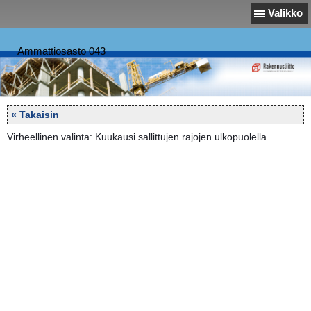
Valikko
Ammattiosasto 043
« Takaisin
Virheellinen valinta: Kuukausi sallittujen rajojen ulkopuolella.